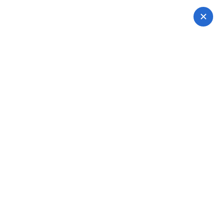
登录平台
✕
皇马巴萨关键球员状态对
比，差距分析
2026-07-02
澳门银河赌场
皇马
精选摘要
近期皇马与巴萨核心球员状态对比显示，皇马在